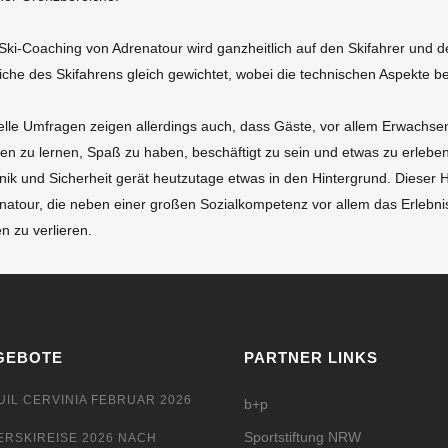
Ski-Coaching von Adrenatour wird ganzheitlich auf den Skifahrer und 
iche des Skifahrens gleich gewichtet, wobei die technischen Aspekte be
elle Umfragen zeigen allerdings auch, dass Gäste, vor allem Erwachse
en zu lernen, Spaß zu haben, beschäftigt zu sein und etwas zu erleben
nik und Sicherheit gerät heutzutage etwas in den Hintergrund. Dieser 
natour, die neben einer großen Sozialkompetenz vor allem das Erlebnis
n zu verlieren.
GEBOTE
PARTNER LINKS
UIL CERVINIA FEBRUAR 2026
b+p
Sportstiftung NRW
ERSKIREISE 2026 NACH