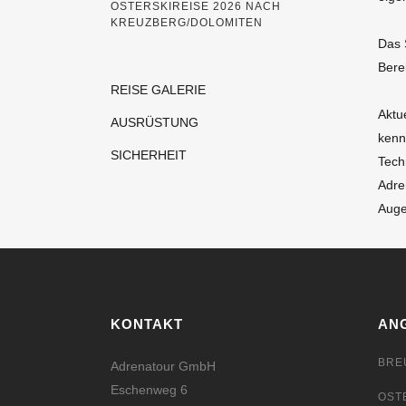
OSTERSKIREISE 2026 NACH
KREUZBERG/DOLOMITEN
Das 
Bere
REISE GALERIE
Aktu
AUSRÜSTUNG
kenn
SICHERHEIT
Tech
Adre
Auge
KONTAKT
AN
BRE
Adrenatour GmbH
Eschenweg 6
OST