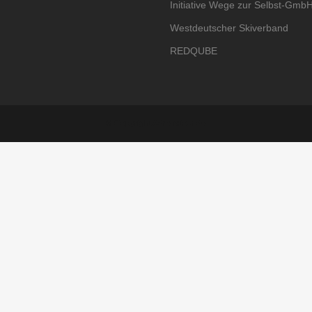
Initiative Wege zur Selbst-Gmb
Westdeutscher Skiverband
REDQUBE
© Copyright Adrenatour.de