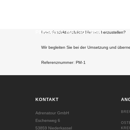
Wie managen Sie den betrieblichen Produktions
Haben Sie Fragen zum Personalmanagement? Fe
PERSONAL MANAGEMENT
Ihren Produktionsfaktor Mensch herzustellen?
Wir begleiten Sie bei der Umsetzung und übern
Referenznummer: PM-1
KONTAKT
AN
BRE
Adrenatour GmbH
Eschenweg 6
OST
53859 Niederkassel
KRE