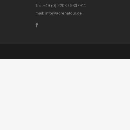
Tel: +49 (0) 2208 / 9337911
mail: info@adrenatour.de