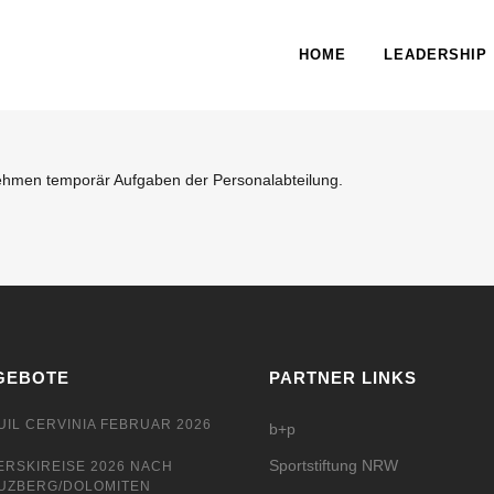
HOME
LEADERSHIP
faktor „Personal“ in Zusammenhang mit der Zielsetzung ihres Untern
hlen Ihnen Ressourcen oder Kompetenzen, um eine positive Wirkun
ehmen temporär Aufgaben der Personalabteilung.
GEBOTE
PARTNER LINKS
UIL CERVINIA FEBRUAR 2026
b+p
Sportstiftung NRW
ERSKIREISE 2026 NACH
UZBERG/DOLOMITEN