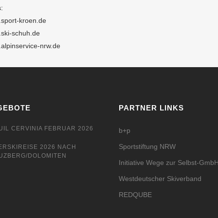
:
sport-kroen.de
ski-schuh.de
alpinservice-nrw.de
GEBOTE
PARTNER LINKS
UIL CERVINIA FEBRUAR 2026
b+p
Sportstiftung NRW
ERSKIREISE 2026 NACH
UZBERG/DOLOMITEN
Initiative Wege zur Selbst-Gmb
Westdeutscher Skiverband
REDQUBE