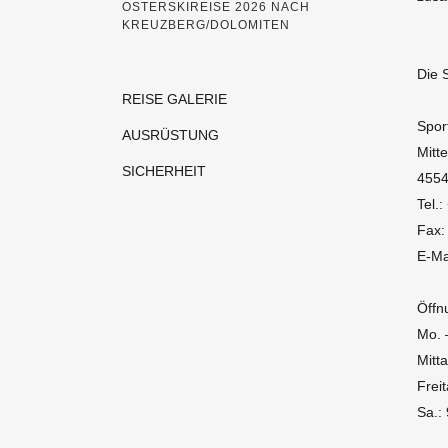
OSTERSKIREISE 2026 NACH
KREUZBERG/DOLOMITEN
Die 
REISE GALERIE
Spor
AUSRÜSTUNG
Mitt
SICHERHEIT
4554
Tel.
Fax:
E-Ma
Öffn
Mo. 
Mitt
Frei
Sa.: