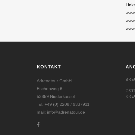
Links
www.
www.
www.
KONTAKT
AN
BRE
Adrenatour GmbH
Eschenweg 6
OST
53859 Niederkassel
KRE
Tel: +49 (0) 2208 / 9337911
mail: info@adrenatour.de