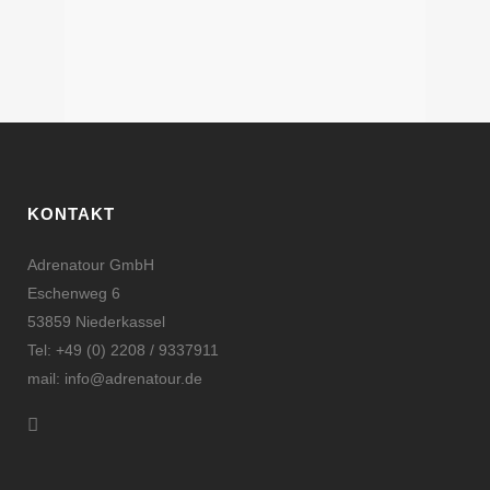
KONTAKT
Adrenatour GmbH
Eschenweg 6
53859 Niederkassel
Tel: +49 (0) 2208 / 9337911
mail: info@adrenatour.de