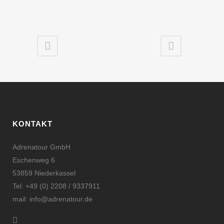
KONTAKT
Adrenatour GmbH
Eschenweg 6
53859 Niederkassel
Tel: +49 (0) 2208 / 9337911
mail: info@adrenatour.de