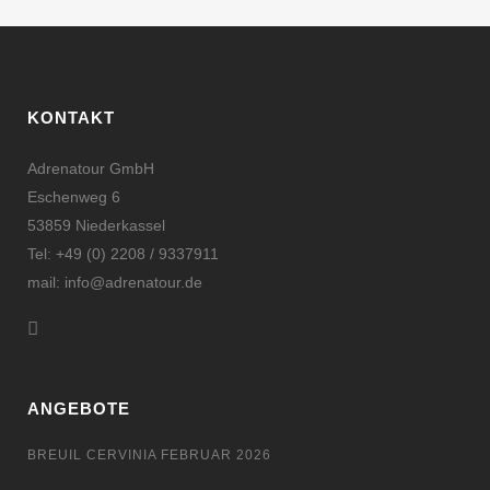
KONTAKT
Adrenatour GmbH
Eschenweg 6
53859 Niederkassel
Tel: +49 (0) 2208 / 9337911
mail: info@adrenatour.de
ANGEBOTE
BREUIL CERVINIA FEBRUAR 2026