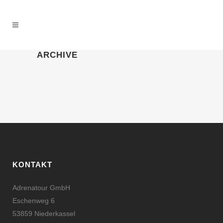
ARCHIVE
BILDSCHIRMFOTO 2014-08-26
UM 12.22.07
KONTAKT
Adrenatour GmbH
Eschenweg 6
53859 Niederkassel